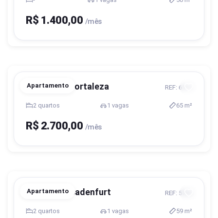
R$ 1.400,00
/mês
Blumenau, Fortaleza
Apartamento
REF: 6111
2 quartos
1 vagas
65 m²
R$ 2.700,00
/mês
Blumenau, Badenfurt
Apartamento
REF: 5723
2 quartos
1 vagas
59 m²