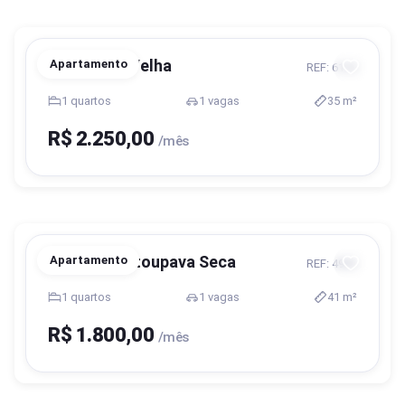
Blumenau, Velha
Apartamento
REF: 6164
1 quartos
1 vagas
35 m²
R$ 2.250,00
/mês
Blumenau, Itoupava Seca
Apartamento
REF: 4985
1 quartos
1 vagas
41 m²
R$ 1.800,00
/mês