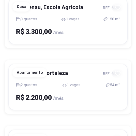
Blumenau, Escola Agrícola
Casa
REF: 6192
3 quartos
1 vagas
150 m²
R$ 3.300,00
/mês
Blumenau, Fortaleza
Apartamento
REF: 6107
2 quartos
1 vagas
54 m²
R$ 2.200,00
/mês