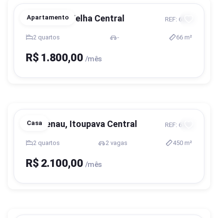
Blumenau, Velha Central
Apartamento
REF: 6570
2 quartos
-
66 m²
R$ 1.800,00
/mês
Blumenau, Itoupava Central
Casa
REF: 6163
2 quartos
2 vagas
450 m²
R$ 2.100,00
/mês