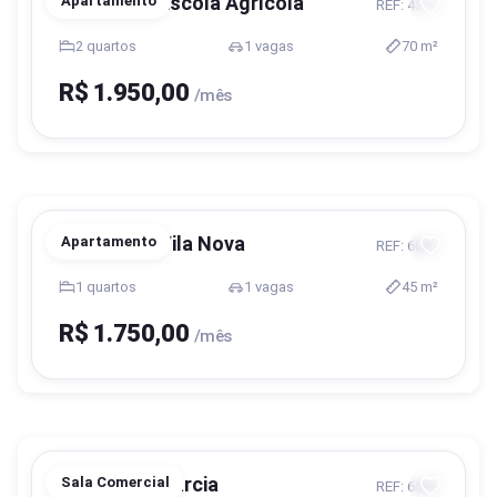
Blumenau, Escola Agrícola
Apartamento
REF: 4217
2 quartos
1 vagas
70 m²
R$ 1.950,00
/mês
Blumenau, Vila Nova
Apartamento
REF: 6087
1 quartos
1 vagas
45 m²
R$ 1.750,00
/mês
Blumenau, Garcia
Sala Comercial
REF: 6582