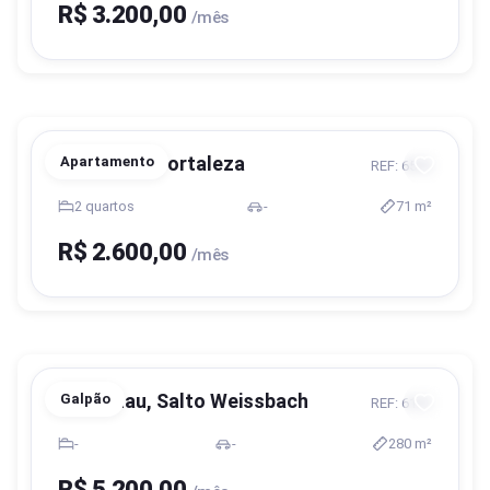
R$ 3.200,00
/mês
Blumenau, Fortaleza
Apartamento
REF: 6572
2 quartos
-
71 m²
R$ 2.600,00
/mês
Blumenau, Salto Weissbach
Galpão
REF: 6151
-
-
280 m²
R$ 5.200,00