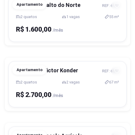
Blumenau, Salto do Norte
Apartamento
REF: 6193
2 quartos
1 vagas
55 m²
R$ 1.600,00
/mês
Blumenau, Victor Konder
Apartamento
REF: 6552
2 quartos
2 vagas
67 m²
R$ 2.700,00
/mês