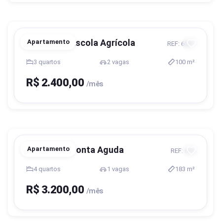
Blumenau, Escola Agrícola
Apartamento
REF: 6587
3 quartos
2 vagas
100 m²
R$ 2.400,00
/mês
Blumenau, Ponta Aguda
Apartamento
REF: 650
4 quartos
1 vagas
183 m²
R$ 3.200,00
/mês