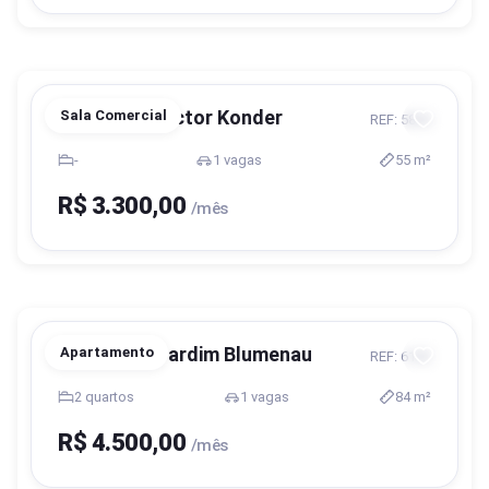
Blumenau, Victor Konder
Sala Comercial
REF: 5836
-
1 vagas
55 m²
R$ 3.300,00
/mês
Blumenau, Jardim Blumenau
Apartamento
REF: 6183
2 quartos
1 vagas
84 m²
R$ 4.500,00
/mês