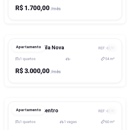
R$ 1.700,00
/mês
Blumenau, Vila Nova
Apartamento
REF: 6576
1 quartos
-
54 m²
R$ 3.000,00
/mês
Blumenau, Centro
Apartamento
REF: 6176
1 quartos
1 vagas
60 m²