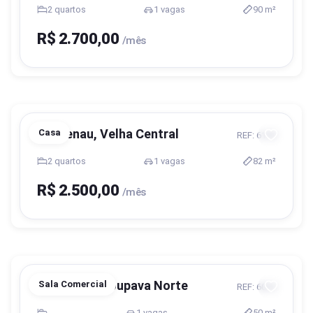
2 quartos
1 vagas
90 m²
R$ 2.700,00
/mês
Blumenau, Velha Central
Casa
REF: 6109
2 quartos
1 vagas
82 m²
R$ 2.500,00
/mês
Blumenau, Itoupava Norte
Sala Comercial
REF: 6034
-
1 vagas
50 m²