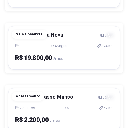
Blumenau, Vila Nova
Sala Comercial
REF: 669
-
4 vagas
374 m²
R$ 19.800,00
/mês
Blumenau, Passo Manso
Apartamento
REF: 6125
2 quartos
-
57 m²
R$ 2.200,00
/mês