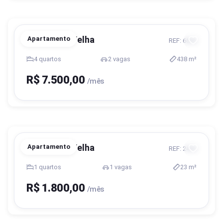
Blumenau, Velha
Apartamento
REF: 6544
4 quartos
2 vagas
438 m²
R$ 7.500,00
/mês
Blumenau, Velha
Apartamento
REF: 2436
1 quartos
1 vagas
23 m²
R$ 1.800,00
/mês