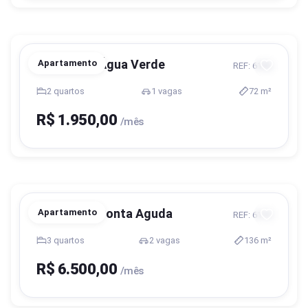
Blumenau, Água Verde
Apartamento
REF: 6196
2 quartos
1 vagas
72 m²
R$ 1.950,00
/mês
Blumenau, Ponta Aguda
Apartamento
REF: 6170
3 quartos
2 vagas
136 m²
R$ 6.500,00
/mês