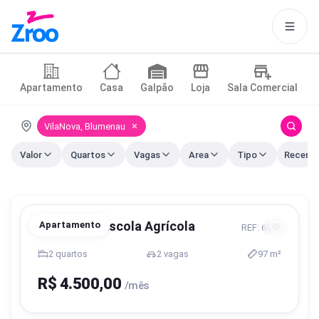
Apartamento
Casa
Galpão
Loja
Sala Comercial
Este site usa cookies para tornar
×
a navegação mais interessante
VilaNova, Blumenau
para você.
Valor
Quartos
Vagas
Area
Tipo
Aceitar
Política de cookies
Blumenau, Escola Agrícola
Apartamento
REF: 6179
2 quartos
2 vagas
97 m²
R$ 4.500,00
/mês