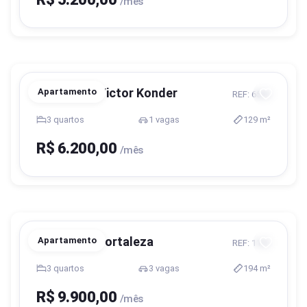
/mês
Blumenau, Victor Konder
Apartamento
REF: 6563
3 quartos
1 vagas
129 m²
R$ 6.200,00
/mês
Blumenau, Fortaleza
Apartamento
REF: 1181
3 quartos
3 vagas
194 m²
R$ 9.900,00
/mês