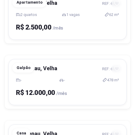
Blumenau, Velha
Apartamento
REF: 6186
2 quartos
1 vagas
62 m²
R$ 2.500,00
/mês
Blumenau, Velha
Galpão
REF: 6189
-
-
478 m²
R$ 12.000,00
/mês
Blumenau, Velha
Casa
REF: 6188