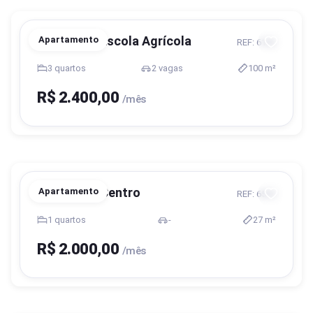
Blumenau, Escola Agrícola
Apartamento
REF: 6182
3 quartos
2 vagas
100 m²
R$ 2.400,00
/mês
Blumenau, Centro
Apartamento
REF: 6553
1 quartos
-
27 m²
R$ 2.000,00
/mês