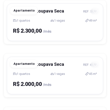
Blumenau, Itoupava Seca
Apartamento
REF: 5955
1 quartos
1 vagas
49 m²
R$ 2.300,00
/mês
Blumenau, Itoupava Seca
Apartamento
REF: 6556
1 quartos
1 vagas
45 m²
R$ 2.000,00
/mês