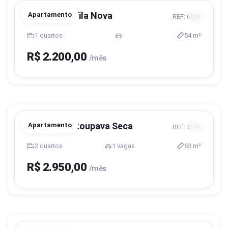
Blumenau, Vila Nova
Apartamento
REF: 6585
1 quartos
-
54 m²
R$ 2.200,00
/mês
Blumenau, Itoupava Seca
Apartamento
REF: 5130
2 quartos
1 vagas
63 m²
R$ 2.950,00
/mês