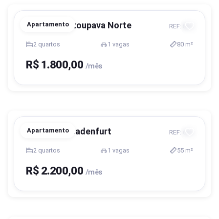
Blumenau, Itoupava Norte
Apartamento
REF: 826
2 quartos
1 vagas
80 m²
R$ 1.800,00
/mês
Blumenau, Badenfurt
Apartamento
REF: 656
2 quartos
1 vagas
55 m²
R$ 2.200,00
/mês