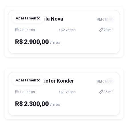
Blumenau, Vila Nova
Apartamento
REF: 6140
2 quartos
2 vagas
70 m²
R$ 2.900,00
/mês
Blumenau, Victor Konder
Apartamento
REF: 6184
1 quartos
1 vagas
36 m²
R$ 2.300,00
/mês