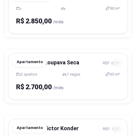
-
-
90 m²
R$ 2.850,00
/mês
Blumenau, Itoupava Seca
Apartamento
REF: 6580
2 quartos
1 vagas
65 m²
R$ 2.700,00
/mês
Blumenau, Victor Konder
Apartamento
REF: 1966