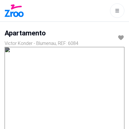
Este site usa cookies para tornar
a navegação mais interessante
Apartamento
para você.
Victor Konder - Blumenau
, REF:
6084
Aceitar
Política de cookies