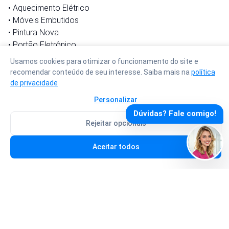
• Aquecimento Elétrico
• Móveis Embutidos
• Pintura Nova
• Portão Eletrônico
• Ar Condicionado
Usamos cookies para otimizar o funcionamento do site e
recomendar conteúdo de seu interesse. Saiba mais na
política
✅ Comodidades do Condomínio:
de privacidade
• Salão de festas
Personalizar
• Elevadores (2)
Dúvidas? Fale comigo!
Rejeitar opcionais
📍 Localização:
Desp. Total:
R$ 3.095,00
Situado no bairro Victor Konder, na cidade de Blumenau,
Aceitar todos
Agendar visita
Fazer proposta
Santa Catarina. Uma região com fácil acesso a comércios,
serviços e opções de lazer, proporcionando um dia a dia
mais dinâmico e agradável.
Vídeos do Imóvel