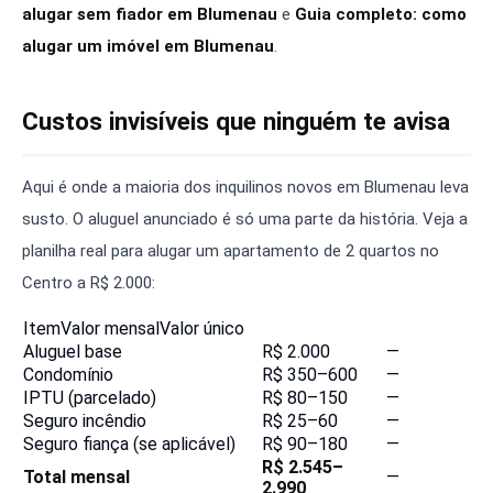
alugar sem fiador em Blumenau
e
Guia completo: como
alugar um imóvel em Blumenau
.
Custos invisíveis que ninguém te avisa
Aqui é onde a maioria dos inquilinos novos em Blumenau leva
susto. O aluguel anunciado é só uma parte da história. Veja a
planilha real para alugar um apartamento de 2 quartos no
Centro a R$ 2.000:
ItemValor mensalValor único
Aluguel base
R$ 2.000
—
Condomínio
R$ 350–600
—
IPTU (parcelado)
R$ 80–150
—
Seguro incêndio
R$ 25–60
—
Seguro fiança (se aplicável)
R$ 90–180
—
R$ 2.545–
Total mensal
—
2.990