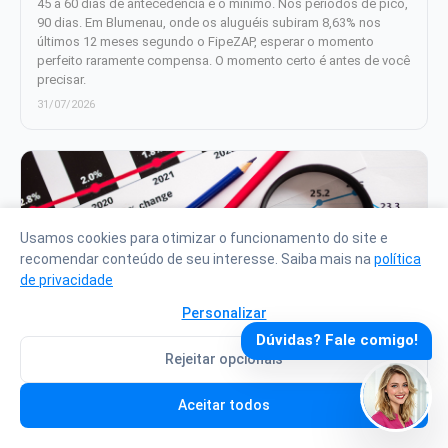
45 a 60 dias de antecedência é o mínimo. Nos períodos de pico,
90 dias. Em Blumenau, onde os aluguéis subiram 8,63% nos
últimos 12 meses segundo o FipeZAP, esperar o momento
perfeito raramente compensa. O momento certo é antes de você
precisar.
31/07/2026
Usamos cookies para otimizar o funcionamento do site e
recomendar conteúdo de seu interesse. Saiba mais na
política
de privacidade
Personalizar
CUB de julho de 2026 em Santa Catarina:
Dúvidas? Fale comigo!
residencial, comercial e o que o índice significa
Rejeitar opcionais
para quem compra, constrói ou investe
O CUB Residencial Médio de Santa Catarina chegou a R$
Aceitar todos
3.121,62 por metro quadrado em julho de 2026, alta de 0,82% no
mês e acumulado de 5,26% em 12 meses, segundo o Sinduscon